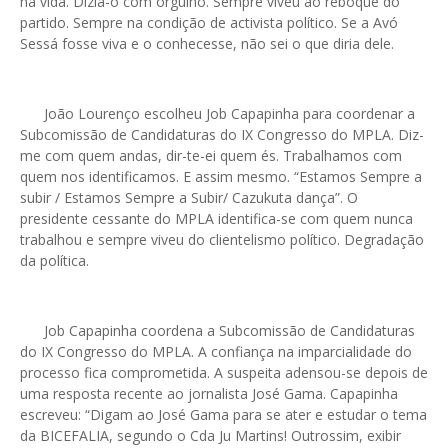
na vida. Dizia-o com orgulho. Sempre viveu ao reboque do
partido. Sempre na condição de activista político. Se a Avó
Sessá fosse viva e o conhecesse, não sei o que diria dele.
João Lourenço escolheu Job Capapinha para coordenar a
Subcomissão de Candidaturas do IX Congresso do MPLA. Diz-
me com quem andas, dir-te-ei quem és. Trabalhamos com
quem nos identificamos. E assim mesmo. “Estamos Sempre a
subir / Estamos Sempre a Subir/ Cazukuta dança”. O
presidente cessante do MPLA identifica-se com quem nunca
trabalhou e sempre viveu do clientelismo político. Degradação
da política.
Job Capapinha coordena a Subcomissão de Candidaturas
do IX Congresso do MPLA. A confiança na imparcialidade do
processo fica comprometida. A suspeita adensou-se depois de
uma resposta recente ao jornalista José Gama. Capapinha
escreveu: “Digam ao José Gama para se ater e estudar o tema
da BICEFALIA, segundo o Cda Ju Martins! Outrossim, exibir