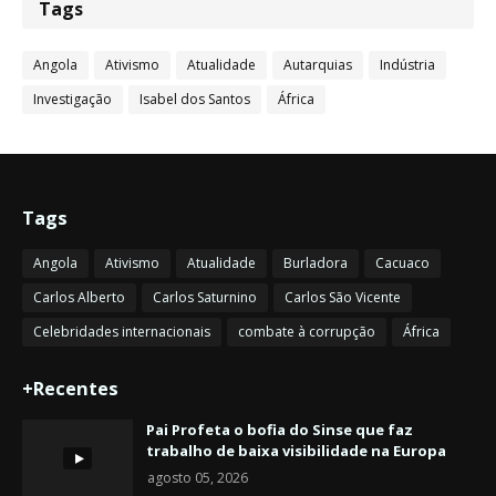
Tags
Angola
Ativismo
Atualidade
Autarquias
Indústria
Investigação
Isabel dos Santos
África
Tags
Angola
Ativismo
Atualidade
Burladora
Cacuaco
Carlos Alberto
Carlos Saturnino
Carlos São Vicente
Celebridades internacionais
combate à corrupção
África
+Recentes
Pai Profeta o bofia do Sinse que faz
trabalho de baixa visibilidade na Europa
agosto 05, 2026