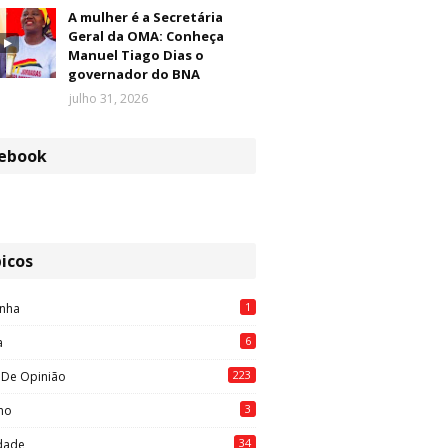
A mulher é a Secretária
Geral da OMA: Conheça
Manuel Tiago Dias o
governador do BNA
julho 31, 2026
ebook
icos
1
nha
6
a
223
 De Opinião
3
mo
34
idade