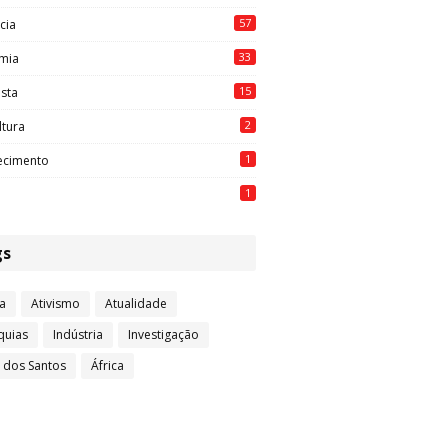
57
cia
33
mia
15
ista
2
ltura
1
ecimento
1
gs
a
Ativismo
Atualidade
quias
Indústria
Investigação
l dos Santos
África