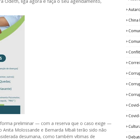
ora Odeth
, liga agora e faça o seu agendamento,
Autar
China 
Comun
Comun
Confli
Corre
Corru
Corru
Corrup
Covid
Covid-
 forma preliminar — com a reserva que o caso exige —
Cultur
o Anita Molossande e Bernarda Mbali terão sido não
nsiderada desumana, como também vítimas de
Debat