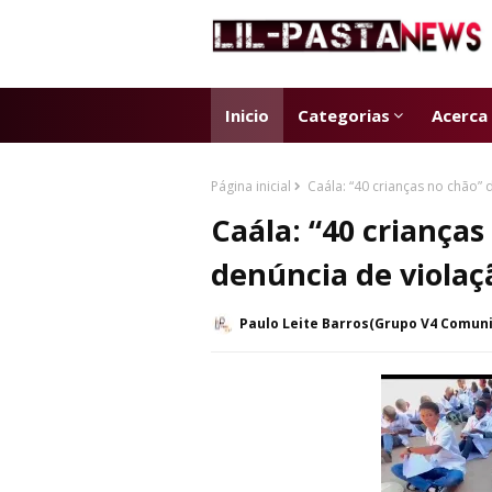
Inicio
Categorias
Acerca
Página inicial
Caála: “40 crianças no chão”
Caála: “40 criança
denúncia de viola
Paulo Leite Barros(Grupo V4 Comun