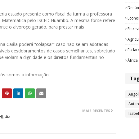
Denún
eria estado presente como fiscal da turma a professora
Econo
em Matemática pelo ISCED Huambo. A mesma fonte refere
ante o alvoroço gerado, para prestar mais
Entrev
Agricu
 na Caála poderá “colapsar” caso não sejam adotadas
Esclar
síveis desdobramentos de casos semelhantes, sobretudo
e violam a dignidade e os direitos fundamentais no
África
 nós somos a informação
Ta
Angol
Autar
MAIS RECENTES
Isabe
J, diz