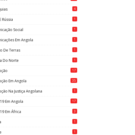
4
quias
1
E Rússia
1
icação Social
1
icações Em Angola
1
to De Terras
1
ia Do Norte
17
pção
35
pção Em Angola
1
ção Na Justiça Angolana
17
-19 Em Angola
3
19 Em África
1
a
1
e