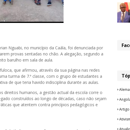
Fac
ian Nguabi, no município da Caála, foi denunciada por
izarem provas sentadas no chão. A alegação, segundo a
ito barulho em sala de aula.
afuloca, que afirmou, através da sua página nas redes
Tóp
 numa turma de 7.ª classe, com o grupo de estudantes a
tiva de que teria havido indisciplina durante as aulas.
Alema
s direitos humanos, a gestão actual da escola corre o
legado construídos ao longo de décadas, caso não sejam
Angol
ráticas que atentem contra princípios pedagógicos e
Artigo
Ativis
Atual