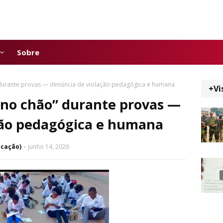
Sobre
 durante provas — denúncia de violação pedagógica e humana
+Vi
s no chão” durante provas —
ção pedagógica e humana
icação)
junho 14, 2026