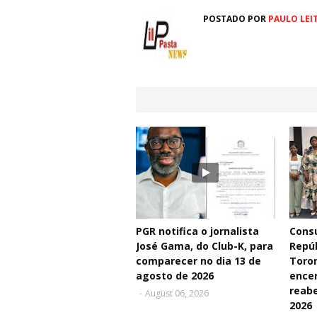
POSTADO POR
PAULO LEI
PGR notifica o jornalista
Consu
José Gama, do Club-K, para
Repú
comparecer no dia 13 de
Toro
agosto de 2026
ence
reabe
-
August 06, 2026
2026