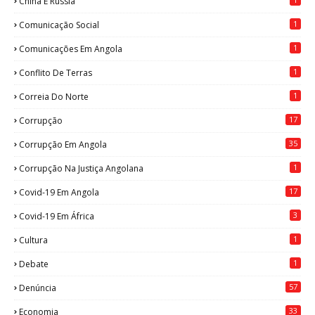
China E Rússia
1
Comunicação Social
1
Comunicações Em Angola
1
Conflito De Terras
1
Correia Do Norte
17
Corrupção
35
Corrupção Em Angola
1
Corrupção Na Justiça Angolana
17
Covid-19 Em Angola
3
Covid-19 Em África
1
Cultura
1
Debate
57
Denúncia
33
Economia