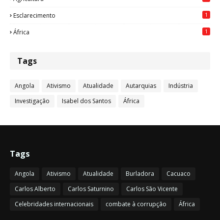
1
Esclarecimento
1
África
Tags
Angola
Ativismo
Atualidade
Autarquias
Indústria
Investigação
Isabel dos Santos
África
Tags
Angola
Ativismo
Atualidade
Burladora
Cacuaco
Carlos Alberto
Carlos Saturnino
Carlos São Vicente
Celebridades internacionais
combate à corrupção
África