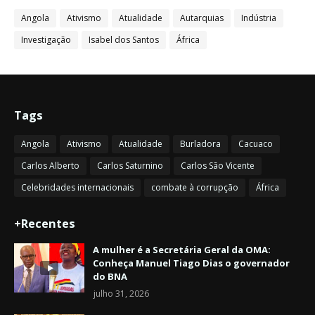
Angola
Ativismo
Atualidade
Autarquias
Indústria
Investigação
Isabel dos Santos
África
Tags
Angola
Ativismo
Atualidade
Burladora
Cacuaco
Carlos Alberto
Carlos Saturnino
Carlos São Vicente
Celebridades internacionais
combate à corrupção
África
+Recentes
A mulher é a Secretária Geral da OMA:
Conheça Manuel Tiago Dias o governador
do BNA
julho 31, 2026