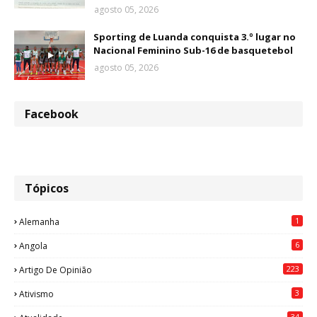
agosto 05, 2026
Sporting de Luanda conquista 3.º lugar no
Nacional Feminino Sub-16 de basquetebol
agosto 05, 2026
Facebook
Tópicos
1
Alemanha
6
Angola
223
Artigo De Opinião
3
Ativismo
34