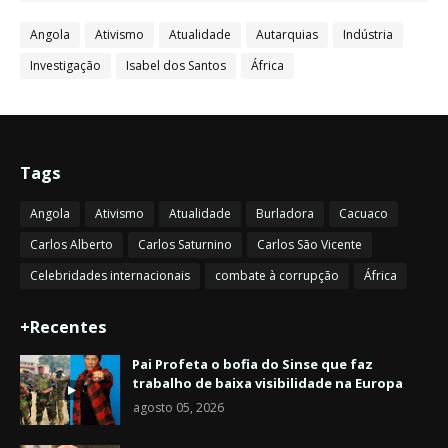
Angola
Ativismo
Atualidade
Autarquias
Indústria
Investigação
Isabel dos Santos
África
Tags
Angola
Ativismo
Atualidade
Burladora
Cacuaco
Carlos Alberto
Carlos Saturnino
Carlos São Vicente
Celebridades internacionais
combate à corrupção
África
+Recentes
Pai Profeta o bofia do Sinse que faz
trabalho de baixa visibilidade na Europa
agosto 05, 2026