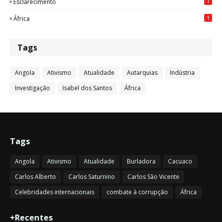
1
Esclarecimento
1
África
Tags
Angola
Ativismo
Atualidade
Autarquias
Indústria
Investigação
Isabel dos Santos
África
Tags
Angola
Ativismo
Atualidade
Burladora
Cacuaco
Carlos Alberto
Carlos Saturnino
Carlos São Vicente
Celebridades internacionais
combate à corrupção
África
+Recentes