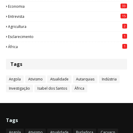
33
Economia
15
Entrevista
2
Agricultura
1
Esclarecimento
1
África
Tags
Angola
Ativismo
Atualidade
Autarquias
Indústria
Investigação
Isabel dos Santos
África
Tags
Angola
Ativismo
Atualidade
Burladora
Cacuaco