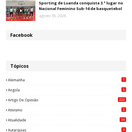
Sporting de Luanda conquista 3.º lugar no
Nacional Feminino Sub-16 de basquetebol
agosto 05, 2026
Facebook
Tópicos
1
Alemanha
6
Angola
223
Artigo De Opinião
3
Ativismo
34
Atualidade
4
Autarquias