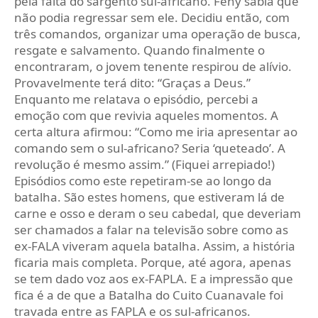
pela falta do sargento sul‑africano. Feny sabia que
não podia regressar sem ele. Decidiu então, com
três comandos, organizar uma operação de busca,
resgate e salvamento. Quando finalmente o
encontraram, o jovem tenente respirou de alívio.
Provavelmente terá dito: “Graças a Deus.”
Enquanto me relatava o episódio, percebi a
emoção com que revivia aqueles momentos. A
certa altura afirmou: “Como me iria apresentar ao
comando sem o sul‑africano? Seria ‘queteado’. A
revolução é mesmo assim.” (Fiquei arrepiado!)
Episódios como este repetiram‑se ao longo da
batalha. São estes homens, que estiveram lá de
carne e osso e deram o seu cabedal, que deveriam
ser chamados a falar na televisão sobre como as
ex‑FALA viveram aquela batalha. Assim, a história
ficaria mais completa. Porque, até agora, apenas
se tem dado voz aos ex‑FAPLA. E a impressão que
fica é a de que a Batalha do Cuito Cuanavale foi
travada entre as FAPLA e os sul‑africanos.