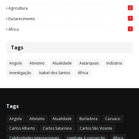
2
Agricultura
1
Esclarecimento
1
África
Tags
Angola
Ativismo
Atualidade
Autarquias
Indústria
Investigação
Isabel dos Santos
África
Tags
Angola
Ativismo
Atualidade
Burladora
Cacuaco
Carlos Alberto
Carlos Saturnino
Carlos São Vicente
Celebridades internacionais
combate à corrupção
África