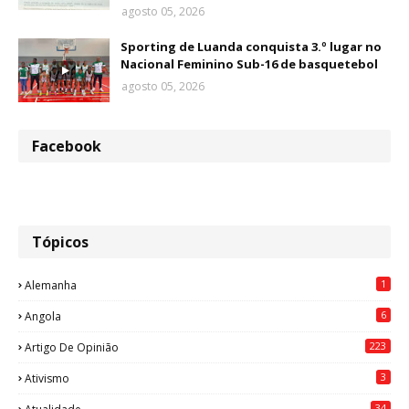
agosto 05, 2026
Sporting de Luanda conquista 3.º lugar no
Nacional Feminino Sub-16 de basquetebol
agosto 05, 2026
Facebook
Tópicos
1
Alemanha
6
Angola
223
Artigo De Opinião
3
Ativismo
34