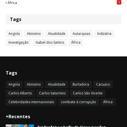
1
África
Tags
Angola
Ativismo
Atualidade
Autarquias
Indústria
Investigação
Isabel dos Santos
África
Tags
Angola
Ativismo
Atualidade
Burladora
Cacuaco
Carlos Alberto
Carlos Saturnino
Carlos São Vicente
Celebridades internacionais
combate à corrupção
África
+Recentes