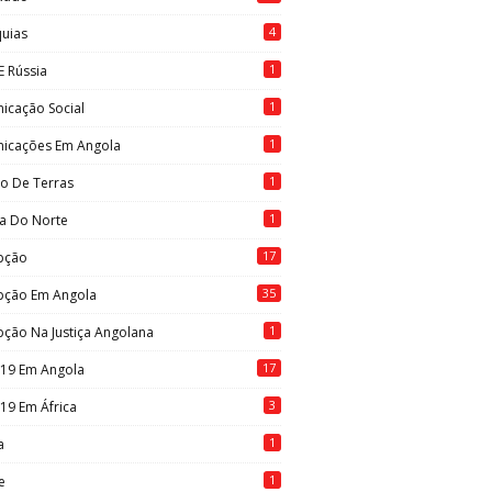
4
quias
1
E Rússia
1
icação Social
1
icações Em Angola
1
to De Terras
1
ia Do Norte
17
pção
35
pção Em Angola
1
ção Na Justiça Angolana
17
-19 Em Angola
3
19 Em África
1
a
1
e