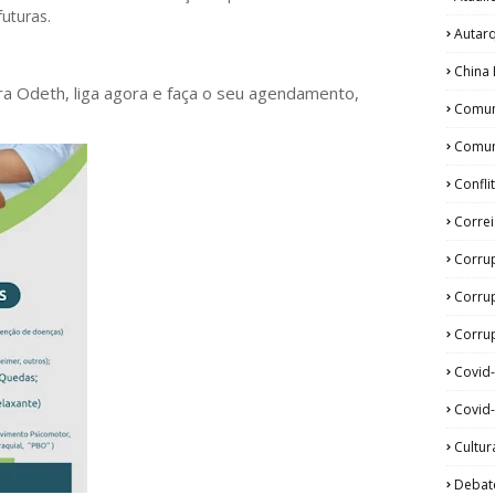
futuras.
Autar
China 
ora Odeth
, liga agora e faça o seu agendamento,
Comun
Comun
Confli
Corre
Corru
Corru
Corrup
Covid
Covid-
Cultur
Debat