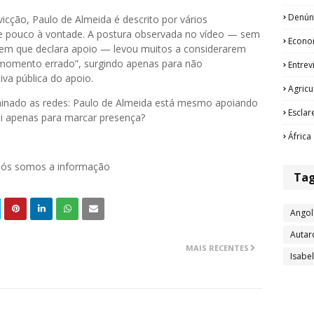
Denún
icção, Paulo de Almeida é descrito por vários
e pouco à vontade. A postura observada no vídeo — sem
Econo
em que declara apoio — levou muitos a considerarem
o momento errado”, surgindo apenas para não
Entrev
iva pública do apoio.
Agricu
minado as redes: Paulo de Almeida está mesmo apoiando
Esclar
oi apenas para marcar presença?
África
 nós somos a informação
Ta
Angol
Autar
MAIS RECENTES
Isabe