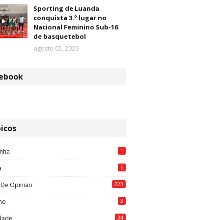
Sporting de Luanda
conquista 3.º lugar no
Nacional Feminino Sub-16
de basquetebol
agosto 05, 2026
ebook
icos
1
nha
6
a
223
 De Opinião
3
mo
34
idade