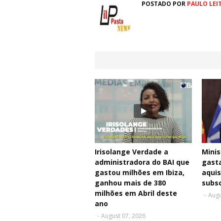
POSTADO POR
PAULO LEI
Irisolange Verdade a
Minis
administradora do BAI que
gasta
gastou milhões em Ibiza,
aquis
ganhou mais de 380
subsc
milhões em Abril deste
-
Augu
ano
-
August 07, 2026