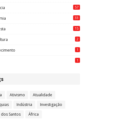
57
cia
33
mia
15
ista
2
ltura
1
ecimento
1
gs
a
Ativismo
Atualidade
quias
Indústria
Investigação
l dos Santos
África