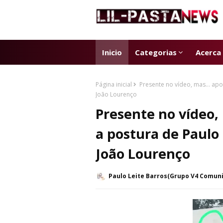
Inicio
Categorias
Acerca
Página inicial
Presente no vídeo, mas… apo
João Lourenço
Presente no vídeo
a postura de Paulo
João Lourenço
Paulo Leite Barros(Grupo V4 Comun