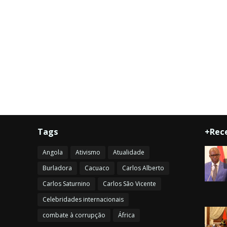
Tags
+Rec
Angola
Ativismo
Atualidade
Burladora
Cacuaco
Carlos Alberto
Carlos Saturnino
Carlos São Vicente
Celebridades internacionais
combate à corrupção
África