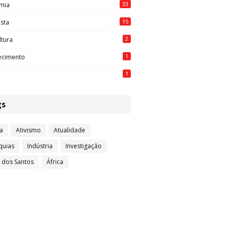
33
mia
15
ista
2
ltura
1
ecimento
1
gs
a
Ativismo
Atualidade
quias
Indústria
Investigação
l dos Santos
África