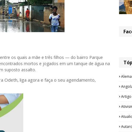
Fac
tre os quais a mãe e três filhos — do bairro Parque
Tóp
 encontrados mortos e jogados em um tanque de água na
m suposto assalto.
Alema
ora Odeth
, liga agora e faça o seu agendamento,
Angol
Artigo
Ativis
Atual
Autar