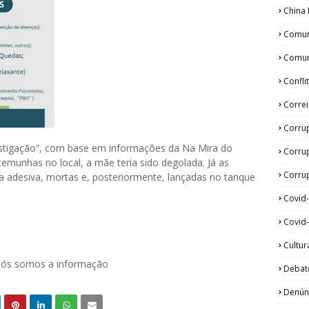
China 
Comun
Comun
Confli
Corre
Corru
estigação”, com base em informações da Na Mira do
Corru
stemunhas no local, a mãe teria sido degolada. Já as
Corrup
a adesiva, mortas e, posteriormente, lançadas no tanque
Covid
Covid-
Cultur
 nós somos a informação
Debat
Denún