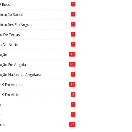
1
E Rússia
1
icação Social
1
icações Em Angola
1
to De Terras
1
ia Do Norte
17
pção
35
pção Em Angola
1
ção Na Justiça Angolana
17
-19 Em Angola
3
19 Em África
1
a
1
e
57
cia