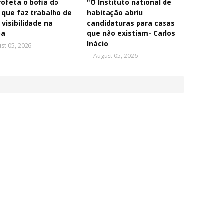
rofeta o bofia do
"O Instituto national de
 que faz trabalho de
habitação abriu
 visibilidade na
candidaturas para casas
pa
que não existiam- Carlos
Inácio
st 05, 2026
-
August 05, 2026