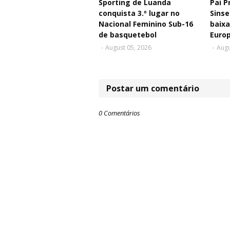
Sporting de Luanda
Pai P
conquista 3.º lugar no
Sinse
Nacional Feminino Sub-16
baixa
de basquetebol
Euro
-
August 05, 2026
-
Augu
Postar um comentário
0 Comentários