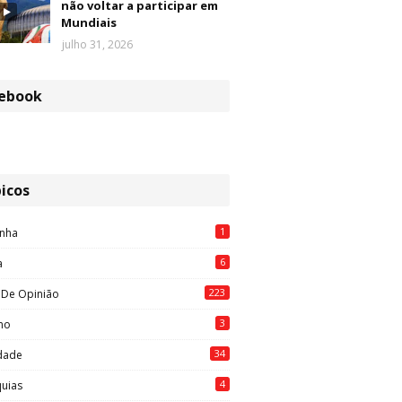
não voltar a participar em
Mundiais
julho 31, 2026
ebook
icos
1
nha
6
a
223
 De Opinião
3
mo
34
idade
4
quias