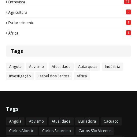
15
Entrevista
2
Agricultura
1
Esclarecimento
1
África
Tags
Angola
Ativismo
Atualidade
Autarquias
Indústria
Investigação
Isabel dos Santos
África
Tags
Angola
Ativismo
Atualidade
Burladora
Cacuaco
Carlos Alberto
Carlos Saturnino
Carlos São Vicente