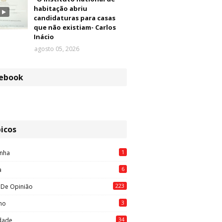
habitação abriu
candidaturas para casas
que não existiam- Carlos
Inácio
agosto 05, 2026
ebook
icos
1
nha
6
a
223
 De Opinião
3
mo
34
idade