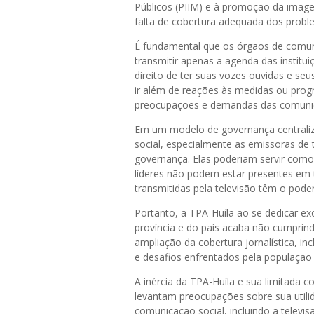
Públicos (PIIM) e à promoção da imagem
falta de cobertura adequada dos probl
É fundamental que os órgãos de comun
transmitir apenas a agenda das instit
direito de ter suas vozes ouvidas e s
ir além de reações às medidas ou pro
preocupações e demandas das comunid
Em um modelo de governança centrali
social, especialmente as emissoras de 
governança. Elas poderiam servir como
líderes não podem estar presentes em
transmitidas pela televisão têm o pode
Portanto, a TPA-Huíla ao se dedicar e
província e do país acaba não cumprin
ampliação da cobertura jornalística, 
e desafios enfrentados pela população 
A inércia da TPA-Huíla e sua limitada 
levantam preocupações sobre sua utilid
comunicação social, incluindo a televi