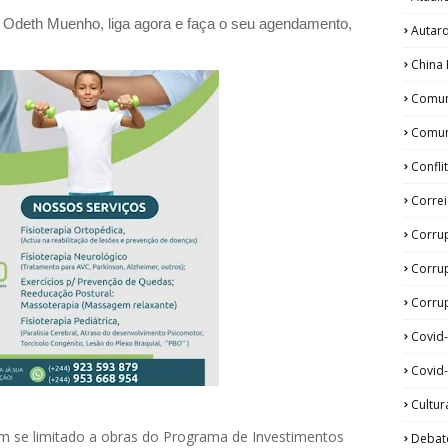
a Odeth
Muenho, liga agora e faça o seu agendamento,
Autar
China 
Comun
Comun
Confli
Corre
Corru
Corru
Corrup
Covid
Covid-
Cultur
m se limitado a obras do Programa de Investimentos
Debat