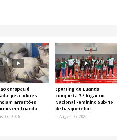
 ao carapau é
Sporting de Luanda
ada: pescadores
conquista 3.º lugar no
nciam arrastões
Nacional Feminino Sub-16
urnos em Luanda
de basquetebol
st 06, 2026
-
August 05, 2026