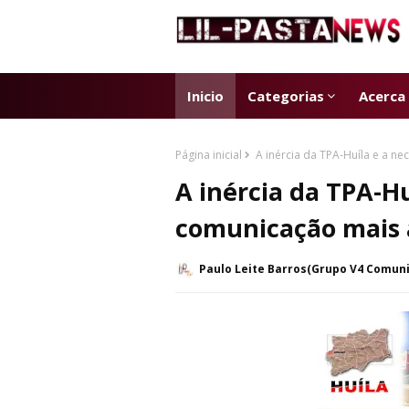
Inicio
Categorias
Acerca
Página inicial
A inércia da TPA-Huíla e a 
A inércia da TPA-H
comunicação mais
Paulo Leite Barros(Grupo V4 Comun