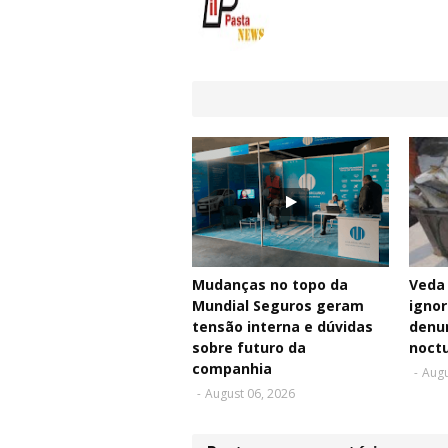
Mudanças no topo da
Veda
Mundial Seguros geram
ignor
tensão interna e dúvidas
denu
sobre futuro da
noct
companhia
-
Augu
-
August 06, 2026