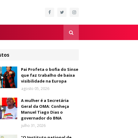
stos
Pai Profeta o bofia do Sinse
que faz trabalho de baixa
visibilidade na Europa
agosto 05, 2026
A mulher é a Secretária
Geral da OMA: Conheça
Manuel Tiago Dias o
governador do BNA
julho 31, 2026
"O Instituto national de