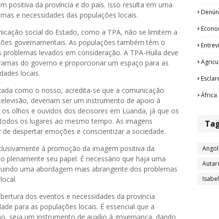
 positiva da província e do país. Isso resulta em uma
Denún
emas e necessidades das populações locais.
Econo
icação social do Estado, como a TPA, não se limitem a
uições governamentais. As populações também têm o
Entrev
eus problemas levados em consideração. A TPA-Huíla deve
Agricu
gramas do governo e proporcionar um espaço para as
ades locais.
Esclar
zada como o nosso, acredita-se que a comunicação
África
televisão, deveriam ser um instrumento de apoio à
 os olhos e ouvidos dos decisores em Luanda, já que os
 todos os lugares ao mesmo tempo. As imagens
Ta
r de despertar emoções e conscientizar a sociedade.
xclusivamente à promoção da imagem positiva da
Angol
do plenamente seu papel. É necessário que haja uma
Autar
incluindo uma abordagem mais abrangente dos problemas
Isabe
local.
cobertura dos eventos e necessidades da província
ade para as populações locais. É essencial que a
são, seja um instrumento de auxílio à governança, dando