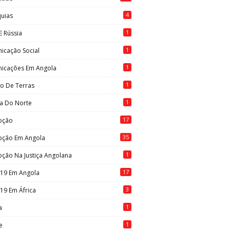
4
quias
1
E Rússia
1
icação Social
1
icações Em Angola
1
to De Terras
1
ia Do Norte
17
pção
35
pção Em Angola
1
ção Na Justiça Angolana
17
-19 Em Angola
3
19 Em África
1
a
1
e