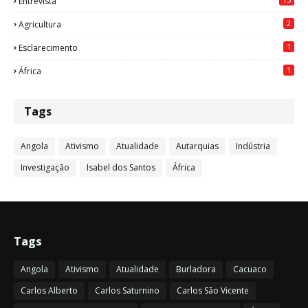
Entrevista
2
Agricultura
1
Esclarecimento
1
África
Tags
Angola
Ativismo
Atualidade
Autarquias
Indústria
Investigação
Isabel dos Santos
África
Tags
Angola
Ativismo
Atualidade
Burladora
Cacuaco
Carlos Alberto
Carlos Saturnino
Carlos São Vicente