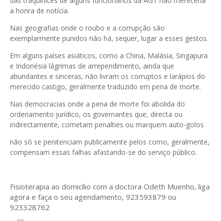
das traquinices de alguns funcionários da AGT não mereceria
a honra de notícia.
Nas geografias onde o roubo e a corrupção são
exemplarmente punidos não há, sequer, lugar a esses gestos.
Em alguns países asiáticos, como a China, Malásia, Singapura
e Indonésia lágrimas de arrependimento, ainda que
abundantes e sinceras, não livram os corruptos e larápios do
merecido castigo, geralmente traduzido em pena de morte.
Nas democracias onde a pena de morte foi abolida do
ordenamento jurídico, os governantes que, directa ou
indirectamente, cometam penalties ou marquem auto-golos
não só se penitenciam publicamente pelos como, geralmente,
compensam essas falhas afastando-se do serviço público.
Fisioterapia ao domicílio com a doctora Odeth
Muenho, liga
agora e faça o seu agendamento, 923593879 ou
923328762