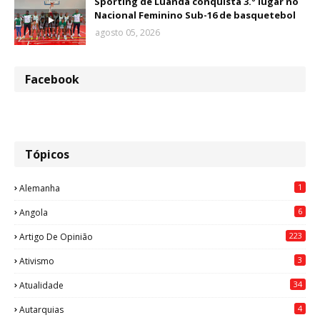
Sporting de Luanda conquista 3.º lugar no
Nacional Feminino Sub-16 de basquetebol
agosto 05, 2026
Facebook
Tópicos
1
Alemanha
6
Angola
223
Artigo De Opinião
3
Ativismo
34
Atualidade
4
Autarquias