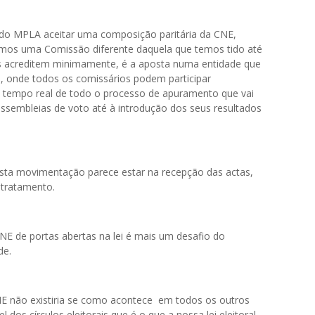
e do MPLA aceitar uma composição paritária da CNE,
rmos uma Comissão diferente daquela que temos tido até
s acreditem minimamente, é a aposta numa entidade que
e, onde todos os comissários podem participar
empo real de todo o processo de apuramento que vai
assembleias de voto até à introdução dos seus resultados
sta movimentação parece estar na recepção das actas,
 tratamento.
NE de portas abertas na lei é mais um desafio do
de.
CNE não existiria se como acontece em todos os outros
 dos círculos eleitorais que é o que a nossa lei eleitoral