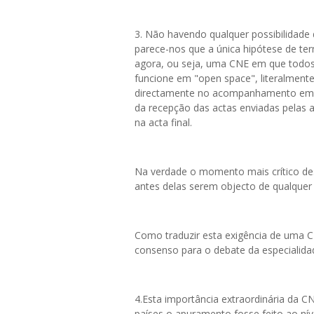
3.⁠ ⁠Não havendo qualquer possibilidad
parece-nos que a única hipótese de te
agora, ou seja, uma CNE em que todo
funcione em "open space", literalment
directamente no acompanhamento em t
da recepção das actas enviadas pelas 
na acta final.
Na verdade o momento mais crítico de
antes delas serem objecto de qualquer
Como traduzir esta exigência de uma C
consenso para o debate da especialida
4.Esta importância extraordinária da 
países o apuramento fosse feito ao nível