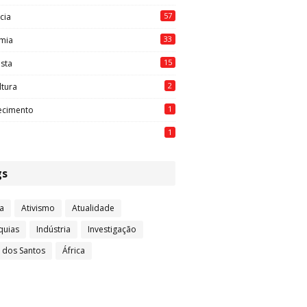
57
cia
33
mia
15
ista
2
ltura
1
ecimento
1
gs
a
Ativismo
Atualidade
quias
Indústria
Investigação
l dos Santos
África