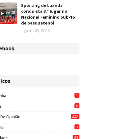
Sporting de Luanda
conquista 3.º lugar no
Nacional Feminino Sub-16
de basquetebol
agosto 05, 2026
ebook
icos
1
nha
6
a
223
 De Opinião
3
mo
34
idade