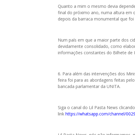
Quanto a mim o mesmo devia depender 
final do próximo ano, numa altura em
depois da barraca monumental que foi
Num país em que a maior parte dos c
devidamente consolidado, como elabor
informações constantes do Bilhete de 
6.⁠ ⁠Para além das intervenções dos Min
feira foi para as abordagens feitas pe
bancada parlamentar da UNITA.
Siga o canal do Lil Pasta News clicand
link
https://whatsapp.com/channel/0
Lil Pasta News, nós não informamos,