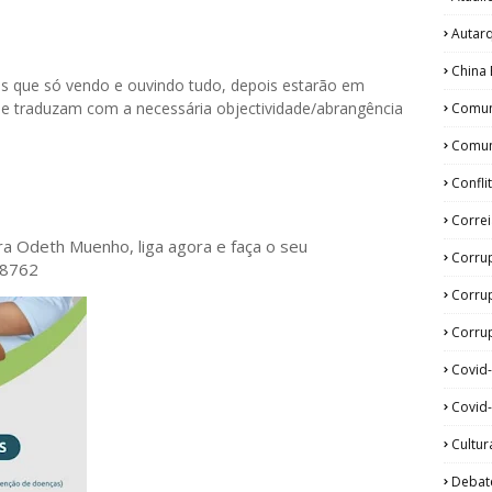
Autar
China 
as que só vendo e ouvindo tudo, depois estarão em
que traduzam com a necessária objectividade/abrangência
Comun
Comun
Confli
Corre
ora Odeth
Muenho, liga agora e faça o seu
Corru
28762
Corru
Corrup
Covid
Covid-
Cultur
Debat