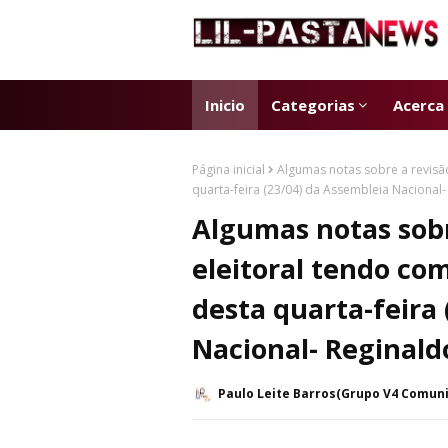
Inicio
Categorias
Acerca
Página inicial
Algumas notas sobre a revisão
quarta-feira (23/04) da Assembleia Nacional-
Algumas notas sobr
eleitoral tendo com
desta quarta-feira
Nacional- Reginaldo
Paulo Leite Barros(Grupo V4 Comun