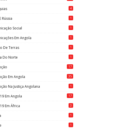
4
quias
1
E Rússia
1
icação Social
1
icações Em Angola
1
to De Terras
1
ia Do Norte
17
pção
35
pção Em Angola
1
ção Na Justiça Angolana
17
-19 Em Angola
3
19 Em África
1
a
1
e