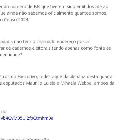
do número de BIs que tiverem sido emitidos até ao
 que ainda não sabemos oficialmente quantos somos,
 o Censo 2024.
idadãos não tem o chamado endereço postal
ar os cadernos eleitorais tendo apenas como fonte as
Identidade?
istros do Executivo, o destaque da plenária desta quarta-
los deputados Maurilio Luiele e Mihaela Webba, ambos da
o no
029Vb4GvM05Ui2fpGtmhm0a
 nós somos a informação