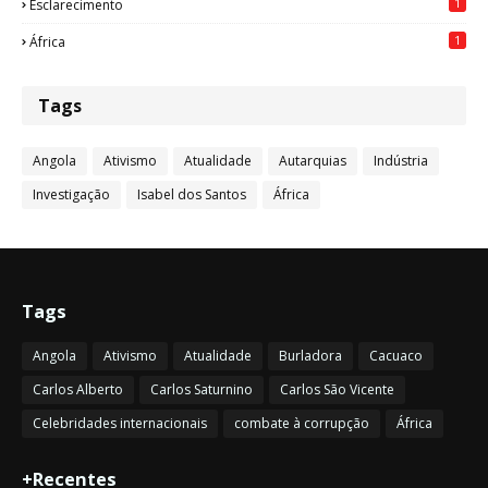
1
Esclarecimento
1
África
Tags
Angola
Ativismo
Atualidade
Autarquias
Indústria
Investigação
Isabel dos Santos
África
Tags
Angola
Ativismo
Atualidade
Burladora
Cacuaco
Carlos Alberto
Carlos Saturnino
Carlos São Vicente
Celebridades internacionais
combate à corrupção
África
+Recentes