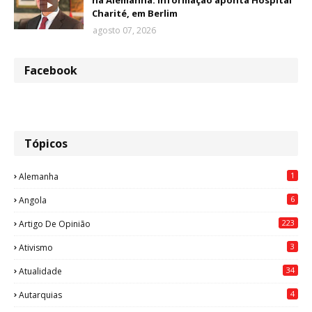
na Alemanha: informação aponta Hospital
Charité, em Berlim
agosto 07, 2026
Facebook
Tópicos
1
Alemanha
6
Angola
223
Artigo De Opinião
3
Ativismo
34
Atualidade
4
Autarquias