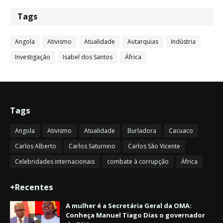
Tags
Angola
Ativismo
Atualidade
Autarquias
Indústria
Investigação
Isabel dos Santos
África
Tags
Angola
Ativismo
Atualidade
Burladora
Cacuaco
Carlos Alberto
Carlos Saturnino
Carlos São Vicente
Celebridades internacionais
combate à corrupção
África
+Recentes
A mulher é a Secretária Geral da OMA:
Conheça Manuel Tiago Dias o governador