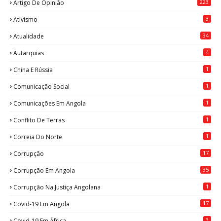
223
Artigo De Opinião
3
Ativismo
34
Atualidade
4
Autarquias
1
China E Rússia
1
Comunicação Social
1
Comunicações Em Angola
1
Conflito De Terras
1
Correia Do Norte
17
Corrupção
35
Corrupção Em Angola
1
Corrupção Na Justiça Angolana
17
Covid-19 Em Angola
3
Covid-19 Em África