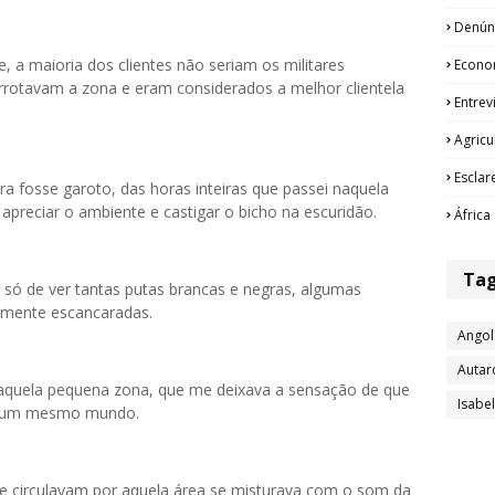
Denún
e, a maioria dos clientes não seriam os militares
Econo
arrotavam a zona e eram considerados a melhor clientela
Entrev
Agricu
Esclar
 fosse garoto, das horas inteiras que passei naquela
preciar o ambiente e castigar o bicho na escuridão.
África
Ta
 só de ver tantas putas brancas e negras, algumas
amente escancaradas.
Angol
Autar
aquela pequena zona, que me deixava a sensação de que
Isabe
e um mesmo mundo.
e circulavam por aquela área se misturava com o som da