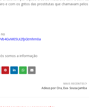
Giro e com os gritos das prostitutas que chamavam pelos
o no
029Vb4GvM05Ui2fpGtmhm0a
 nós somos a informação
MAIS RECENTES
Adeus por Ora, Eva- Sousa Jamba