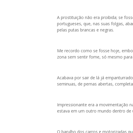
A prostituição não era proibida; se foss
portugueses, que, nas suas folgas, ab
pelas putas brancas e negras.
Me recordo como se fosse hoje, embora
zona sem sentir fome, só mesmo para a
Acabava por sair de lá já empanturrado
seminuas, de pernas abertas, complet
Impressionante era a movimentação n
estava em um outro mundo dentro d
O barulho dos carros e motorizadas qu