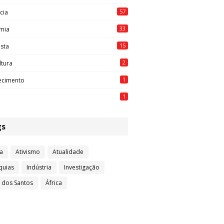
57
cia
33
mia
15
ista
2
ltura
1
ecimento
1
gs
a
Ativismo
Atualidade
quias
Indústria
Investigação
l dos Santos
África