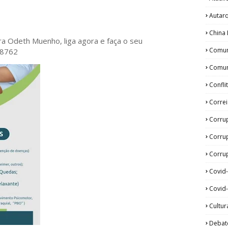
Autar
China 
ora Odeth
Muenho, liga agora e faça o seu
Comun
28762
Comun
Confli
Corre
Corru
Corru
Corrup
Covid
Covid-
Cultur
Debat