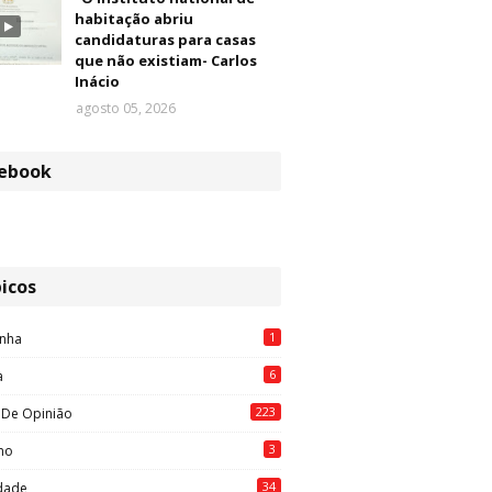
habitação abriu
candidaturas para casas
que não existiam- Carlos
Inácio
agosto 05, 2026
ebook
icos
1
nha
6
a
223
 De Opinião
3
mo
34
idade