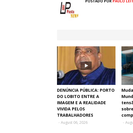
POSTADO POR
PAULO LEI
DENÚNCIA PÚBLICA: PORTO
Muda
DO LOBITO ENTRE A
Mund
IMAGEM E A REALIDADE
tensã
VIVIDA PELOS
sobre
TRABALHADORES
comp
-
August 06, 2026
-
Augu