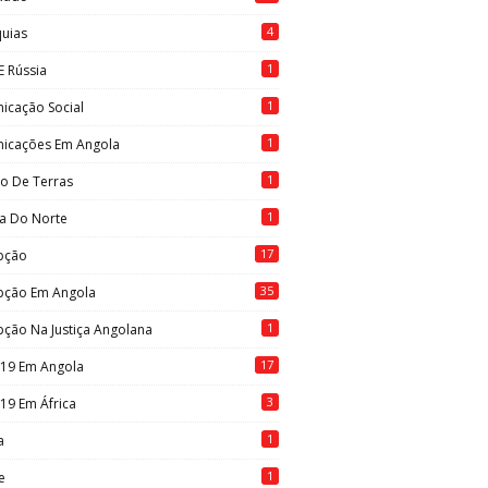
4
quias
1
E Rússia
1
icação Social
1
icações Em Angola
1
to De Terras
1
ia Do Norte
17
pção
35
pção Em Angola
1
ção Na Justiça Angolana
17
-19 Em Angola
3
19 Em África
1
a
1
e