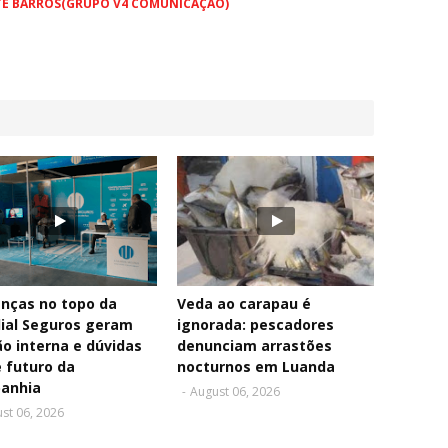
TE BARROS(GRUPO V4 COMUNICAÇÃO)
nças no topo da
Veda ao carapau é
ial Seguros geram
ignorada: pescadores
o interna e dúvidas
denunciam arrastões
 futuro da
nocturnos em Luanda
anhia
-
August 06, 2026
st 06, 2026