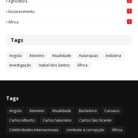
2
Agricultura
1
Esclarecimento
1
África
Tags
Angola
Ativismo
Atualidade
Autarquias
Indústria
Investigação
Isabel dos Santos
África
Tags
Angola
Ativismo
Atualidade
Burladora
Cacuaco
Carlos Alberto
Carlos Saturnino
Carlos São Vicente
Celebridades internacionais
combate à corrupção
África